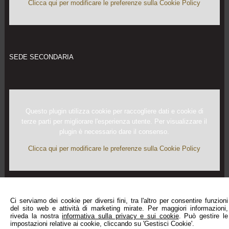
Clicca qui per modificare le preferenze sulla Cookie Policy
SEDE SECONDARIA
Questo plugin utilizza cookie per raccogliere dati e cookie di
terze parti per migliorare l'esperienza utente. Per visualizzare il
plugin è necessario dare il consenso.
Clicca qui per modificare le preferenze sulla Cookie Policy
Ci serviamo dei cookie per diversi fini, tra l'altro per consentire funzioni
del sito web e attività di marketing mirate. Per maggiori informazioni,
riveda la nostra
informativa sulla privacy e sui cookie
. Può gestire le
impostazioni relative ai cookie, cliccando su 'Gestisci Cookie'.